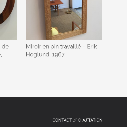
e de
Miroir en pin travaillé – Erik
Miroir
,
Hoglund, 1967
Hans 
Suède
CONTACT
// ©
AJ'TATION