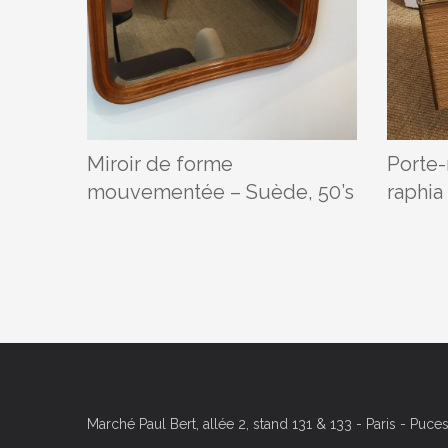
Miroir de forme
Porte-
mouvementée – Suède, 50’s
raphia
Marché Paul Bert, allée 2, stand 131 & 133 - Paris - Puc