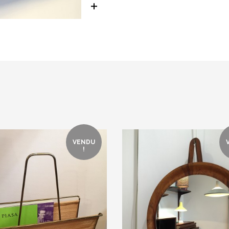
VENDU
!