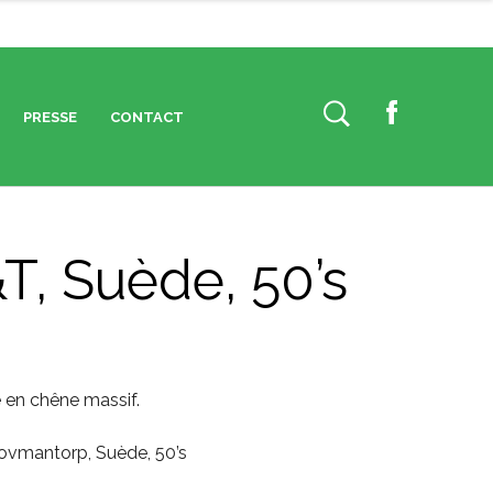
PRESSE
CONTACT
F
a
c
e
b
T, Suède, 50’s
o
o
k
e en chêne massif.
Hovmantorp, Suède, 50’s