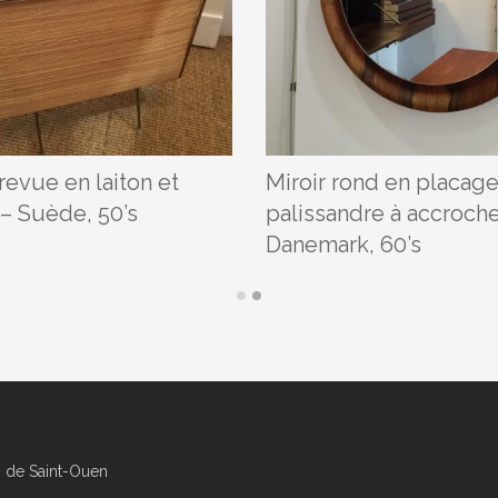
revue en laiton et
Miroir rond en placag
 – Suède, 50’s
palissandre à accroche
Danemark, 60’s
es de Saint-Ouen