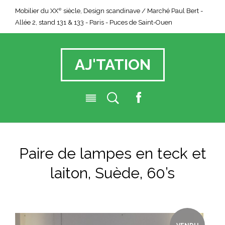
e
Mobilier du XX
siècle, Design scandinave / Marché Paul Bert -
Allée 2, stand 131 & 133 - Paris - Puces de Saint-Ouen
AJ'TATION
F
a
c
e
Paire de lampes en teck et
b
o
laiton, Suède, 60’s
o
k