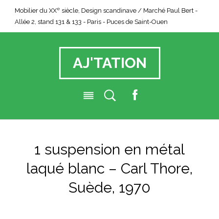
e
Mobilier du XX
siècle, Design scandinave / Marché Paul Bert -
Allée 2, stand 131 & 133 - Paris - Puces de Saint-Ouen
AJ'TATION
F
a
c
e
1 suspension en métal
b
o
laqué blanc – Carl Thore,
o
k
Suède, 1970