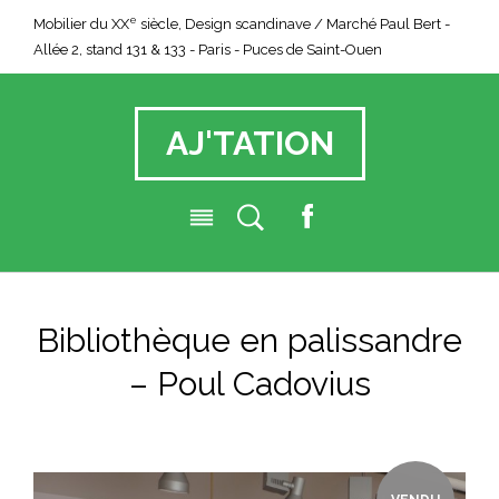
e
Mobilier du XX
siècle, Design scandinave / Marché Paul Bert -
Allée 2, stand 131 & 133 - Paris - Puces de Saint-Ouen
AJ'TATION
F
a
c
e
Bibliothèque en palissandre
b
o
– Poul Cadovius
o
k