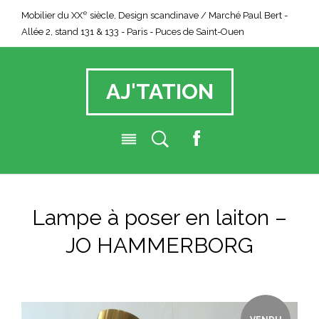
e
Mobilier du XX
siècle, Design scandinave / Marché Paul Bert -
Allée 2, stand 131 & 133 - Paris - Puces de Saint-Ouen
AJ'TATION
F
a
c
e
Lampe à poser en laiton –
b
o
JO HAMMERBORG
o
k