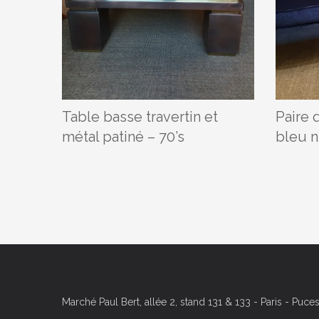
Table basse travertin et
Paire 
métal patiné – 70’s
bleu n
Marché Paul Bert, allée 2, stand 131 & 133 - Paris - Puc