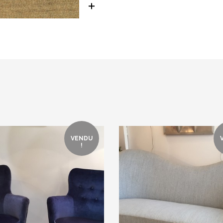
VENDU
!