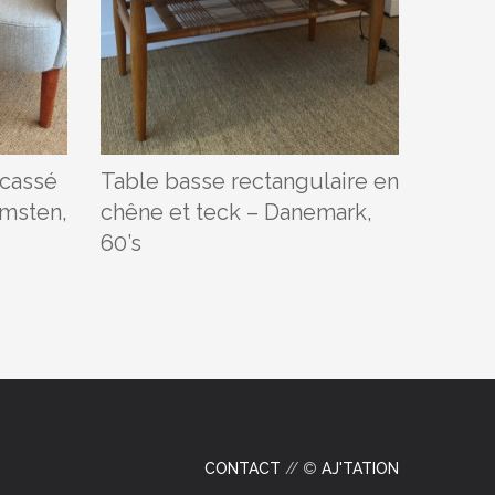
 cassé
Table basse rectangulaire en
Canapé
lmsten,
chêne et teck – Danemark,
place
60’s
CONTACT
// ©
AJ'TATION