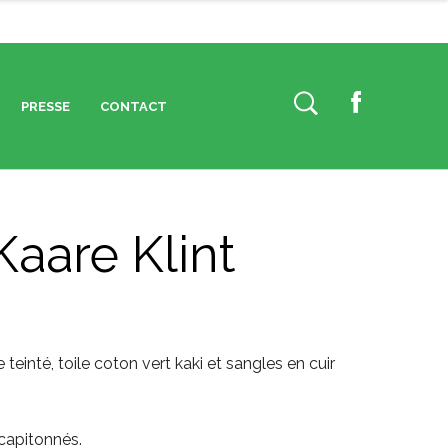
PRESSE
CONTACT
F
a
c
e
b
 Kaare Klint
o
o
k
 teinté, toile coton vert kaki et sangles en cuir
 capitonnés.