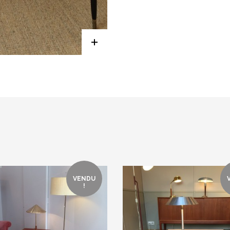
VENDU
!