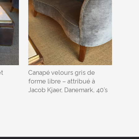
et
Canapé velours gris de
Paire 
forme libre – attribué à
Kaare 
Jacob Kjaer, Danemark, 40’s