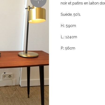
!
noir et patins en laiton do
Suède, 50’s.
H.: 59cm
L.: 124cm
P.: 56cm