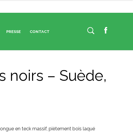
PRESSE
CONTACT
F
a
c
e
b
s noirs – Suède,
o
o
k
ongue en teck massif, piètement bois laqué