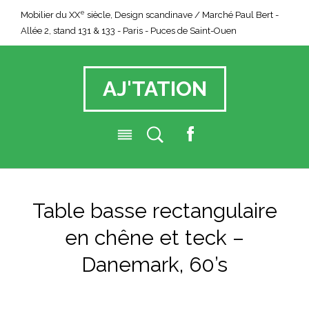
e
Mobilier du XX
siècle, Design scandinave / Marché Paul Bert -
Allée 2, stand 131 & 133 - Paris - Puces de Saint-Ouen
AJ'TATION
F
a
c
e
Table basse rectangulaire
b
o
en chêne et teck –
o
k
Danemark, 60’s