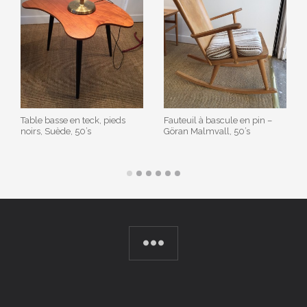
Table basse en teck, pieds
Fauteuil à bascule en pin –
noirs, Suède, 50’s
Göran Malmvall, 50’s