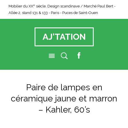
e
Mobilier du XX
siècle, Design scandinave / Marché Paul Bert -
Allée 2, stand 131 & 133 - Paris - Puces de Saint-Ouen
AJ'TATION
F
a
c
e
Paire de lampes en
b
o
céramique jaune et marron
o
k
– Kahler, 60’s