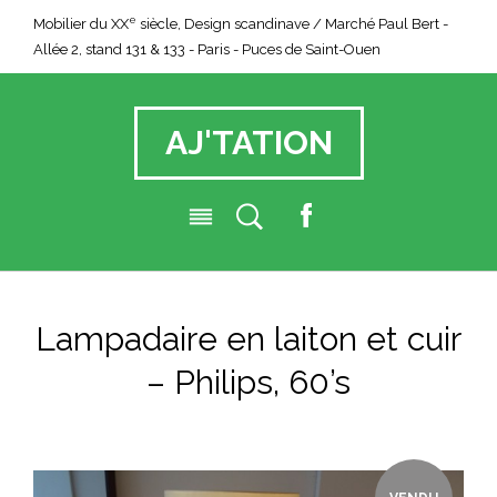
e
Mobilier du XX
siècle, Design scandinave / Marché Paul Bert -
Allée 2, stand 131 & 133 - Paris - Puces de Saint-Ouen
AJ'TATION
F
a
c
e
Lampadaire en laiton et cuir
b
o
– Philips, 60’s
o
k